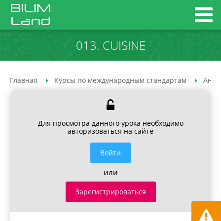
013. CUISINE
Главная
Курсы по международным стандартам
Англ
Для просмотра данного урока необходимо
авторизоваться на сайте
Войти
или
Зарегистрироваться