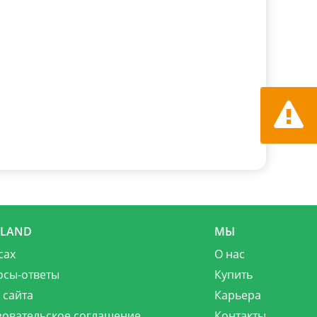
Сообщит
MLAND
МЫ
сах
О нас
осы-ответы
Купить
 сайта
Карьера
зовательское соглашение
Контакты