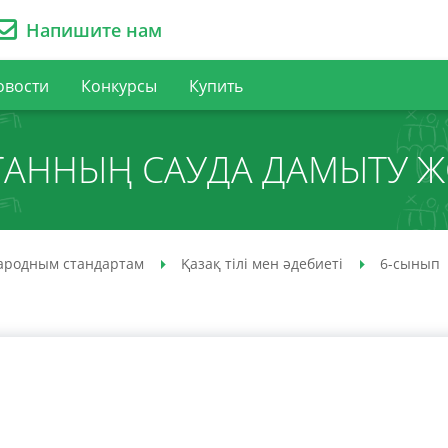
Напишите нам
овости
Конкурсы
Купить
ТАННЫҢ САУДА ДАМЫТУ 
ародным стандартам
Қазақ тілі мен әдебиеті
6-сынып