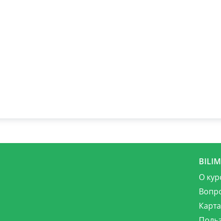
BILI
О кур
Вопр
Карта
Поль