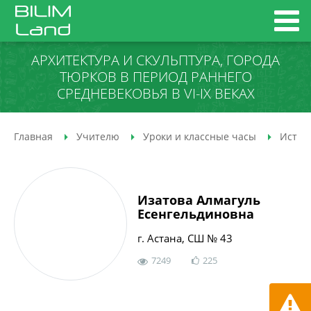
АРХИТЕКТУРА И СКУЛЬПТУРА, ГОРОДА
ТЮРКОВ В ПЕРИОД РАННЕГО
CРЕДНЕВЕКОВЬЯ В VI-IX ВЕКАХ
Главная
Учителю
Уроки и классные часы
Истор
Изатова Алмагуль
Есенгельдиновна
г. Астана, СШ № 43
7249
225