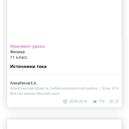
Фрагмент урока
Физика
11 класс
Источники тока
Алмабеков Е.А.
Алматинская область, Енбекшиказахский район, г. Есик, КГУ
№4 СШ имени Абылай хана
20.06.2018
759
27