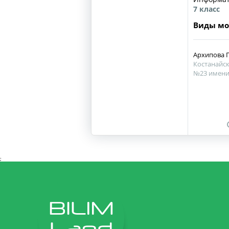
7 класс
Виды мо
Архипова Г
Костанайска
№23 имени
;