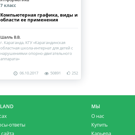
7 класс
Компьютерная графика, виды и
области ее применения
Шалль В.В.
г. Караганда, КГУ «Карагандинская
областная школа-интернат для детей с
нарушениями опорно-двигательного
аппарата»
06.10.2017
50891
252
MLAND
МЫ
сах
О нас
осы-ответы
Купить
 сайта
Карьера