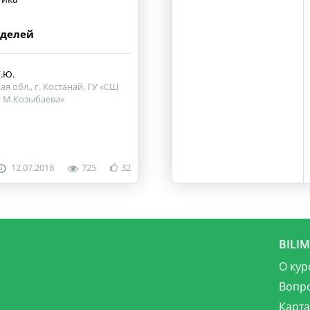
делей
.Ю.
я обл., г. Костанай, ГУ «СШ
 М.Козыбаева»
12.07.2018
725
32
BILI
О кур
Вопр
Карта