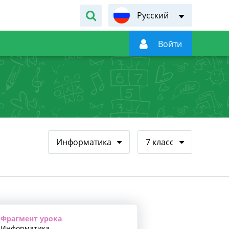
Русский

Войти
Информатика
7 класс
Фрагмент урока
Информатика