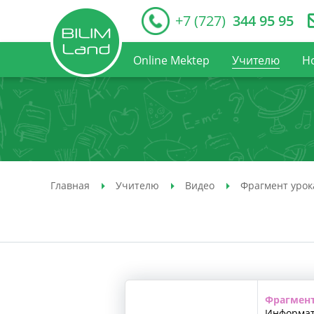
+7 (727)
344 95 95
Online Mektep
Учителю
Н
Главная
Учителю
Видео
Фрагмент урок
Фрагмент
Информат