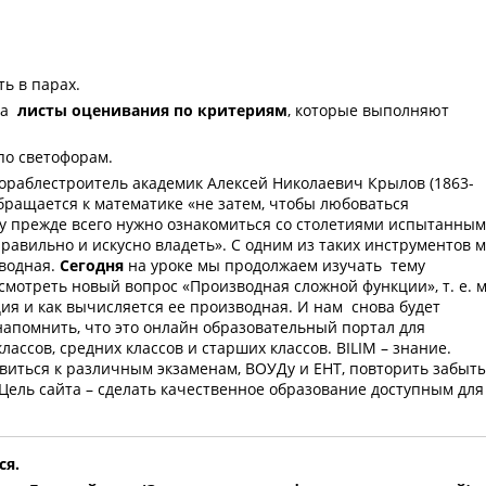
ь в парах.
на
листы оценивания по критериям
, которые выполняют
по светофорам.
раблестроитель академик Алексей Николаевич Крылов (1863-
бращается к математике «не затем, чтобы любоваться
 прежде всего нужно ознакомиться со столетиями испытанны
равильно и искусно владеть». С одним из таких инструментов 
зводная.
Сегодня
на уроке мы продолжаем изучать тему
смотреть новый вопрос «Производная сложной функции», т. е. 
ия и как вычисляется ее производная. И нам снова будет
напомнить, что это онлайн образовательный портал для
ассов, средних классов и старших классов. BILIM – знание.
виться к различным экзаменам, ВОУДу и ЕНТ, повторить забыт
Цель сайта – сделать качественное образование доступным для
ся.