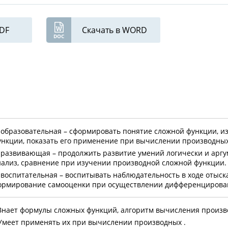
PDF
Скачать в WORD
) образовательная – сформировать понятие сложной функции, 
ункции, показать его применение при вычислении производных
) развивающая – продолжить развитие умений логически и аргу
нализ, сравнение при изучении производной сложной функции.
) воспитательная – воспитывать наблюдательность в ходе отыс
ормирование самооценки при осуществлении дифференцированн
 Знает формулы сложных функций, алгоритм вычисления произв
 Умеет применять их при вычислении производных .