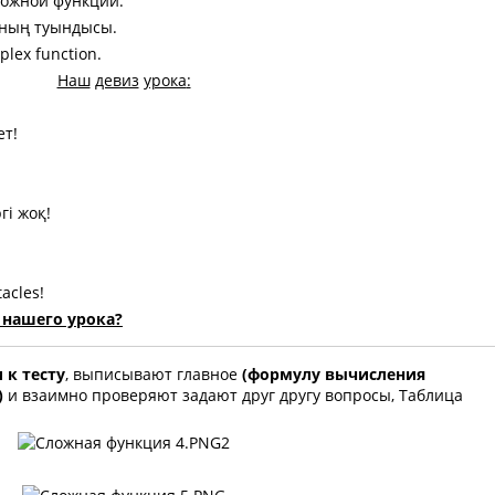
ложной функции.
яның туындысы.
plex function.
Наш
девиз
урока
:
ет!
гі жоқ!
acles!
 нашего урока?
 к тесту
, выписывают главное
(формулу вычисления
)
и взаимно проверяют задают друг другу вопросы, Таблица