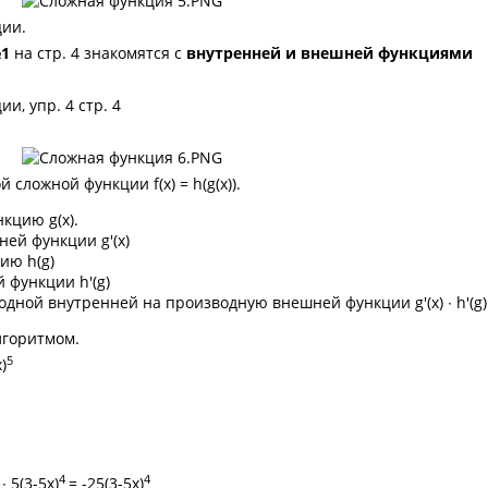
ции.
№1
на стр. 4 знакомятся с
внутренней и внешней функциями
и, упр. 4 стр. 4
сложной функции f(x) = h(g(x)).
кцию g(x).
ей функции g'(x)
ию h(g)
функции h'(g)
дной внутренней на производную внешней функции g'(x) ∙ h'(g)
горитмом.
5
)
4
4
 ∙ 5(3-5x)
= -25(3-5x)