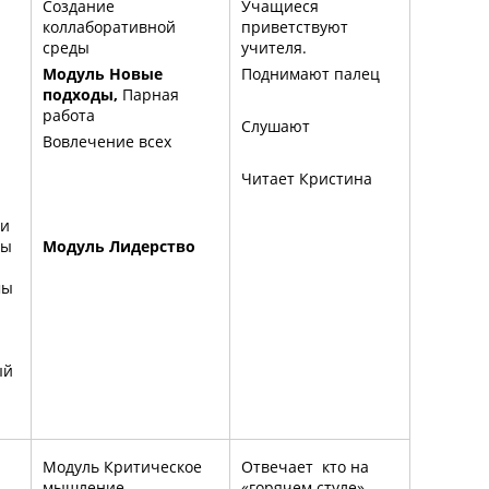
Создание
Учащиеся
коллаборативной
приветствуют
среды
учителя.
Модуль Новые
Поднимают палец
подходы,
Парная
работа
Слушают
Вовлечение всех
Читает Кристина
ми
мы
Модуль Лидерство
мы
ый
Модуль Критическое
Отвечает кто на
мышление
«горячем стуле»,