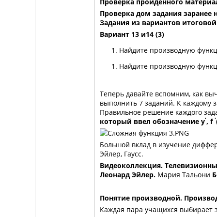
Проверка пройденного материал
Проверка дом задания заранее н
Задания из вариантов итоговой
Вариант 13 и14 (3)
Найдите производную функ
Найдите производную функ
Теперь давайте вспомним, как вы
выполнить 7 заданий. К каждому
Правильное решение каждого зад
'
'
который ввел обозначение
y
,
f
Большой вклад в изучение диффер
Эйлер, Гаусс.
Видеоколлекция. Телевизионны
Леонард Эйлер.
Мария Тальони
Б
Понятие производной. Произво
Каждая пара учащихся выбирает з