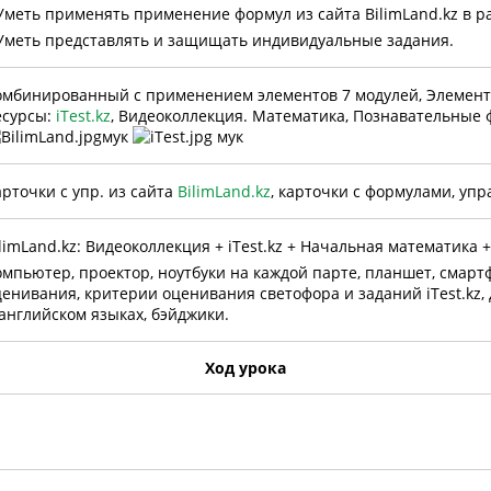
 Уметь применять применение формул из сайта BilimLand.kz в р
 Уметь представлять и защищать индивидуальные задания.
омбинированный с применением элементов 7 модулей, Элемен
есурсы:
iTest.kz
, Видеоколлекция. Математика, Познавательные 
рточки с упр. из сайта
BilimLand.kz
, карточки с формулами, уп
limLand.kz: Видеоколлекция + iTest.kz + Начальная математика
мпьютер, проектор, ноутбуки на каждой парте, планшет, смарт
енивания, критерии оценивания светофора и заданий iTest.kz, д
английском языках, бэйджики.
Ход урока