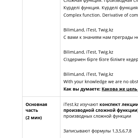
Сложная функция. Производная с
Күрделі функция. Күрделі функци
Complex function. Derivative of com
BilimLand, iTest, Twig.kz
С вами к знаниям нам преграды н
BilimLand, iTest, Twig.kz
Сіздермен бірге бізге білімге кедер
BilimLand, iTest, Twig.kz
With your knowledge we are no obst
Как вы думаете:
Какова же цель
Основная
iTest.kz изучают
конспект лекции
часть
производной сложной функции
производных сложной функции
(2 мин)
Записывают формулы 1,3,5,6,7,8