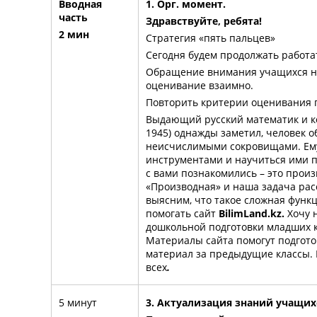
Вводная
1. Орг. момент.
часть
Здравствуйте, ребята!
2 мин
Стратегия «пять пальцев»
Сегодня будем продолжать работат
Обращение внимания учащихся 
оценивание взаимно.
Повторить критерии оценивания 
Выдающий русский математик и ко
1945) однажды заметил, человек о
неисчислимыми сокровищами. Ему
инструментами и научиться ими п
с вами познакомились – это прои
«Производная» и наша задача рас
выясним, что такое сложная функц
помогать сайт
BilimLand
.
kz
.
Хочу 
дошкольной подготовки младших кл
Материалы сайта помогут подгото
материал за предыдущие классы. 
всех
.
5 минут
3. Актуализация знаний учащих