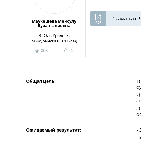
Скачать в 
Маукешева Менсулу
Бурангалиевна
ЗКО, г. Уральск,
Мичуринская СОШ-сад
863
15
Общая цель:
1
ф
2
а
3
ф
Ожидаемый результат:
-
-