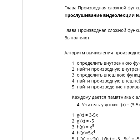
Глава Производная сложной функ
Прослушивание видеолекции 
Глава Производная сложной функци
Выполняют
Алгоритм вычисления производной 
определить внутреннюю фун
найти производную внутренн
определить внешнюю функц
найти производную внешней 
найти произведение произво
Каждому дается памятника с ал
4. Учитель у доски: f(x) = (3-5x
g(x) = 3-5x
g'(x) = -5
5
h(g) = g
4
h'(g)=5g
4
f '(x) = g'(x) ∙ h'(g) = -5 ∙ 5g
= -5