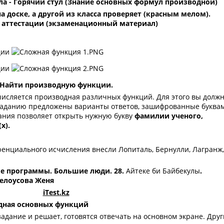
а - Горячий стул (Знание основных формул производной)
а доске, а другой из класса проверяет (красным мелом).
 аттестации (экзаменационный материал)
ции
ции
Найти производную функции.
числяется производная различных функций. Для этого вы долж
 заданию предложены варианты ответов, зашифрованные буква
ания позволяет открыть нужную букву
фамилии ученого,
(
x
).
енциального исчисления внесли Лопиталь, Бернулли, Лагранж,
е программы. Большие люди. 28.
Айтеке би Байбекулы
.
елоусова Женя
iTest
.
kz
дная основных функций
адание и решает, готовятся отвечать на основном экране. Друг