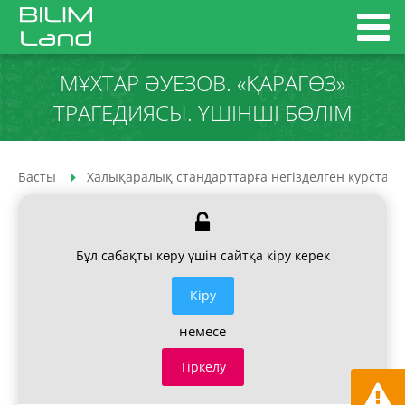
МҰХТАР ӘУЕЗОВ. «ҚАРАГӨЗ»
ТРАГЕДИЯСЫ. ҮШІНШІ БӨЛІМ
Басты
Халықаралық стандарттарға негізделген курстар
Бұл сабақты көру үшін сайтқа кіру керек
Кiру
немесе
Тіркелу