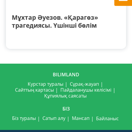
Мұхтар Әуезов. «Қарагөз»
трагедиясы. Үшінші бөлім
BILIMLAND
Курстар туралы
Сұрақ-жауап
Сайттың картасы
Пайдаланушы келісімі
Құпиялық саясаты
БІЗ
Біз туралы
Сатып алу
Мансап
Байланыс