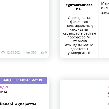
Мақс
Сұлтанғалиева
ғыл
Р.Б.
зама
Орал қаласы,
филология
ғылымдарының
кандидаты,
қауымдастырылған
профессор М.
Өтемісов
атындағы Батыс
Қазақстан
12.08.2024
390
0
университеті
ЖАҢАШЫЛ МҰҒАЛІМ-2019
ндісі
тика
үйелері. Ақпаратты