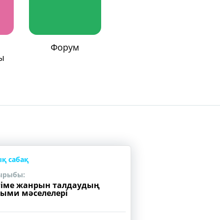
Форум
ы
қ сабақ
ырыбы:
іме жанрын талдаудың
ыми мәселелері