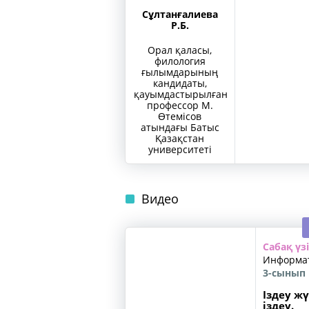
Сұлтанғалиева
Р.Б.
Орал қаласы,
филология
ғылымдарының
кандидаты,
қауымдастырылған
профессор М.
Өтемісов
атындағы Батыс
Қазақстан
университеті
Видео
Сабақ үзі
Информа
3-сынып
Іздеу ж
іздеу.