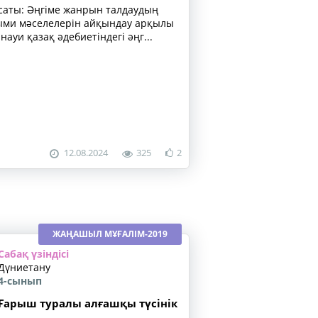
аты: Әңгіме жанрын талдаудың
ыми мәселелерін айқындау арқылы
науи қазақ әдебиетіндегі әңг...
12.08.2024
325
2
ЖАҢАШЫЛ МҰҒАЛІМ-2019
Сабақ үзіндісі
Дүниетану
4-сынып
Ғарыш туралы алғашқы түсінік