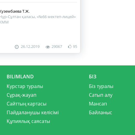
Кузембаева Т.Ж.
Нұр-Сұлтан қаласы, «№66 мектеп-лицей»
КММ
26.12.2019
29067
95
BILIMLAND
БІЗ
Курстар туралы
Біз туралы
Сұрақ-жауап
Сатып алу
Сайттың картасы
Мансап
Пайдаланушы келісімі
Байланыс
Құпиялық саясаты