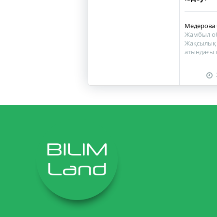
Медерова 
Жамбыл об
Жақсылық 
атындағы