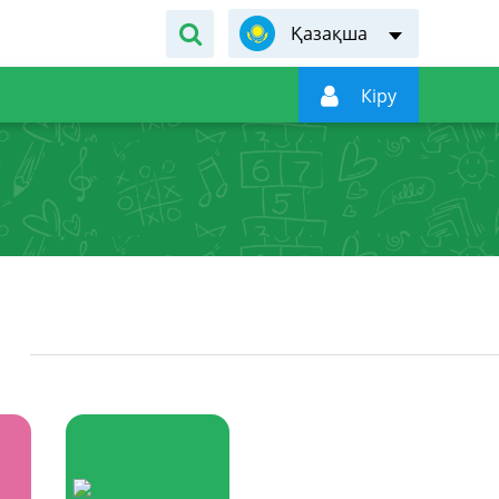
Қазақша

Кiру
Ы