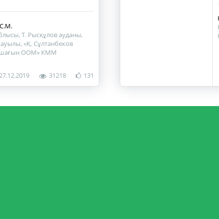
С.М.
лысы, Т. Рысқұлов ауданы,
ауылы, «Қ. Сұлтанбеков
 шағын ООМ» КММ
27.12.2019
31218
131