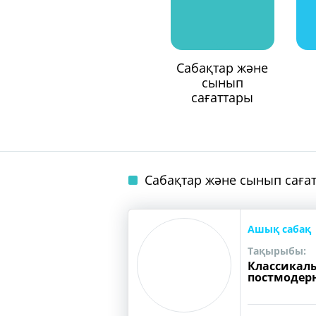
Сабақтар және
сынып
сағаттары
Сабақтар және сынып саға
Ашық сабақ
Тақырыбы:
Классикал
постмодерн