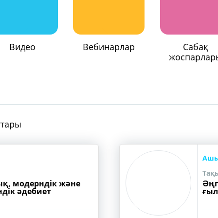
Видео
Вебинарлар
Сабақ
жоспарлар
ттары
Ашы
Тақ
ық, модерндік және
Әңг
дік әдебиет
ғыл