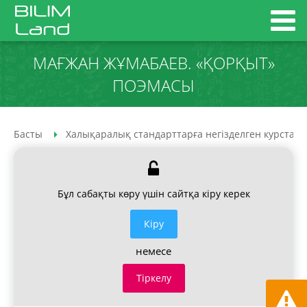
МАҒЖАН ЖҰМАБАЕВ. «ҚОРҚЫТ»
ПОЭМАСЫ
Басты
Халықаралық стандарттарға негізделген курстар
Бұл сабақты көру үшін сайтқа кіру керек
Кiру
немесе
Тіркелу