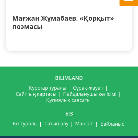
Мағжан Жұмабаев. «Қорқыт»
поэмасы
BILIMLAND
Курстар туралы
Сұрақ-жауап
Сайттың картасы
Пайдаланушы келісімі
Құпиялық саясаты
БІЗ
Біз туралы
Сатып алу
Мансап
Байланыс