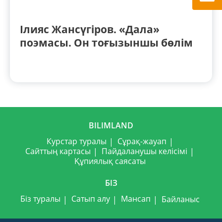
Ілияс Жансүгіров. «Дала»
поэмасы. Он тоғызыншы бөлім
BILIMLAND
Курстар туралы
Сұрақ-жауап
Сайттың картасы
Пайдаланушы келісімі
Құпиялық саясаты
БІЗ
Біз туралы
Сатып алу
Мансап
Байланыс