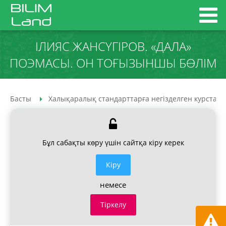
ІЛИЯС ЖАНСҮГІРОВ. «ДАЛА»
ПОЭМАСЫ. ОН ТОҒЫЗЫНШЫ БӨЛІМ
Басты
Халықаралық стандарттарға негізделген курстар
Бұл сабақты көру үшін сайтқа кіру керек
Кiру
немесе
Тіркелу