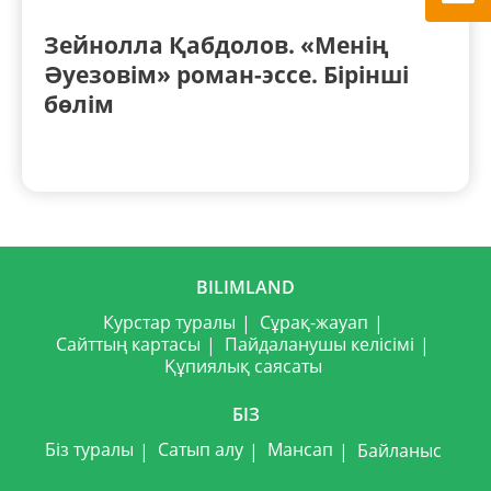
Зейнолла Қабдолов. «Менің
Әуезовім» роман-эссе. Бірінші
бөлім
BILIMLAND
Курстар туралы
Сұрақ-жауап
Сайттың картасы
Пайдаланушы келісімі
Құпиялық саясаты
БІЗ
Біз туралы
Сатып алу
Мансап
Байланыс