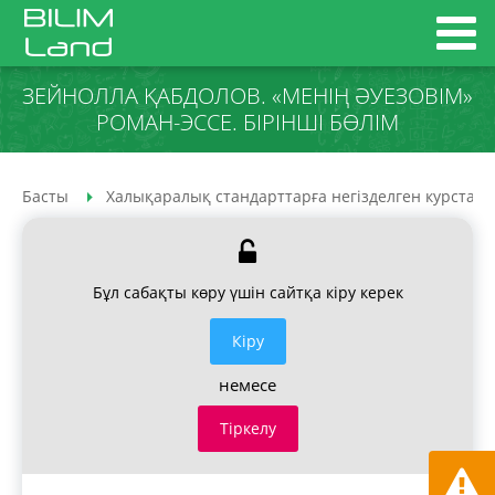
ЗЕЙНОЛЛА ҚАБДОЛОВ. «МЕНІҢ ӘУЕЗОВІМ»
РОМАН-ЭССЕ. БІРІНШІ БӨЛІМ
Басты
Халықаралық стандарттарға негізделген курстар
Бұл сабақты көру үшін сайтқа кіру керек
Кiру
немесе
Тіркелу