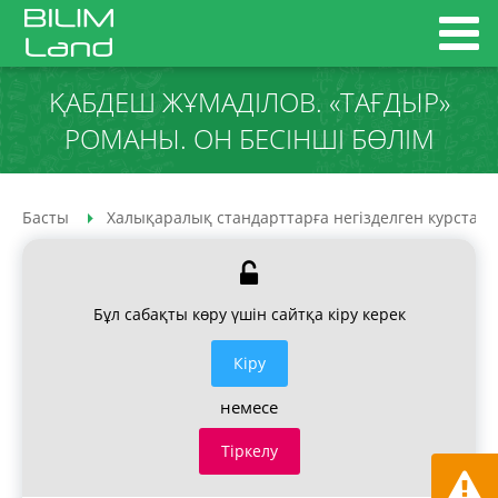
ҚАБДЕШ ЖҰМАДІЛОВ. «ТАҒДЫР»
РОМАНЫ. ОН БЕСІНШІ БӨЛІМ
Басты
Халықаралық стандарттарға негізделген курстар
Бұл сабақты көру үшін сайтқа кіру керек
Кiру
немесе
Тіркелу