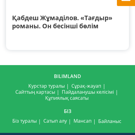
Қабдеш Жұмаділов. «Тағдыр»
романы. Он бесінші бөлім
BILIMLAND
Курстар туралы
Сұрақ-жауап
Сайттың картасы
Пайдаланушы келісімі
Құпиялық саясаты
БІЗ
Біз туралы
Сатып алу
Мансап
Байланыс