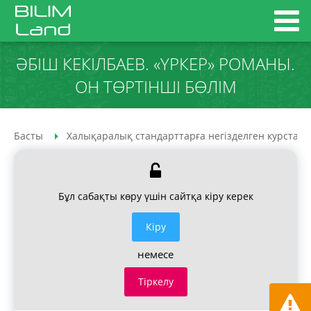
ӘБІШ КЕКІЛБАЕВ. «ҮРКЕР» РОМАНЫ.
ОН ТӨРТІНШІ БӨЛІМ
Басты
Халықаралық стандарттарға негізделген курстар
Бұл сабақты көру үшін сайтқа кіру керек
Кiру
немесе
Тіркелу