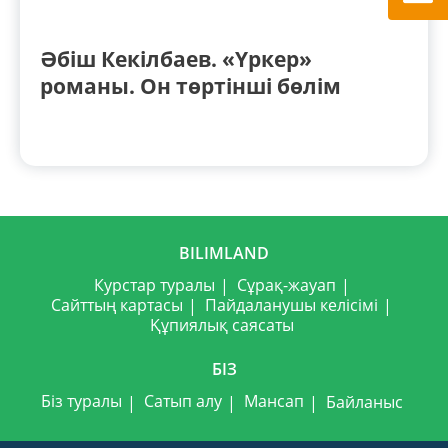
Әбіш Кекілбаев. «Үркер»
романы. Он төртінші бөлім
BILIMLAND
Курстар туралы
Сұрақ-жауап
Сайттың картасы
Пайдаланушы келісімі
Құпиялық саясаты
БІЗ
Біз туралы
Сатып алу
Мансап
Байланыс