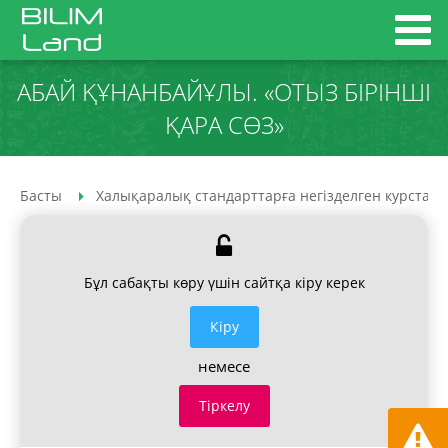
АБАЙ ҚҰНАНБАЙҰЛЫ. «ОТЫЗ БІРІНШІ
ҚАРА СӨЗ»
Басты
Халықаралық стандарттарға негізделген курстар
Бұл сабақты көру үшін сайтқа кіру керек
Кiру
немесе
Тіркелу