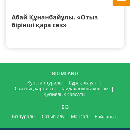
Абай Құнанбайұлы. «Отыз
бірінші қара сөз»
BILIMLAND
Курстар туралы
Сұрақ-жауап
Сайттың картасы
Пайдаланушы келісімі
Құпиялық саясаты
БІЗ
Біз туралы
Сатып алу
Мансап
Байланыс