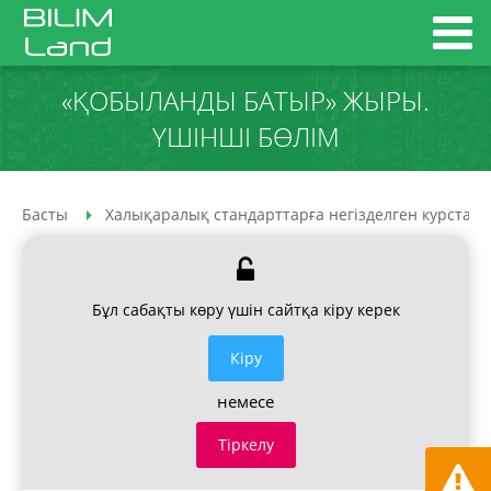
«ҚОБЫЛАНДЫ БАТЫР» ЖЫРЫ.
ҮШІНШІ БӨЛІМ
Басты
Халықаралық стандарттарға негізделген курстар
Бұл сабақты көру үшін сайтқа кіру керек
Кiру
немесе
Тіркелу