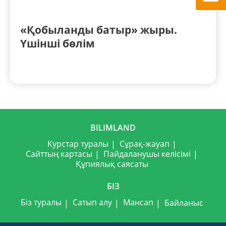
«Қобыланды батыр» жыры.
Үшінші бөлім
BILIMLAND
Курстар туралы
Сұрақ-жауап
Сайттың картасы
Пайдаланушы келісімі
Құпиялық саясаты
БІЗ
Біз туралы
Сатып алу
Мансап
Байланыс