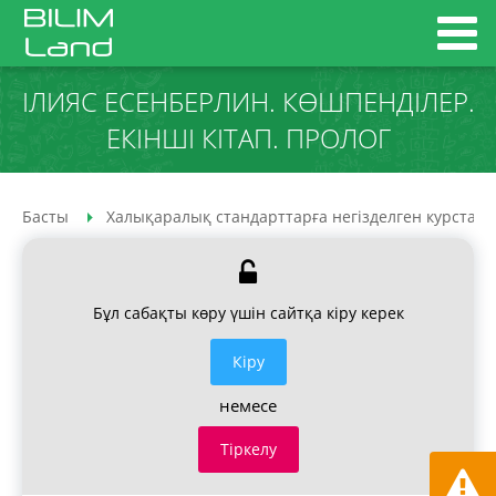
ІЛИЯС ЕСЕНБЕРЛИН. КӨШПЕНДІЛЕР.
ЕКІНШІ КІТАП. ПРОЛОГ
Басты
Халықаралық стандарттарға негізделген курстар
Бұл сабақты көру үшін сайтқа кіру керек
Кiру
немесе
Тіркелу