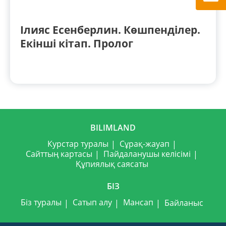
Ілияс Есенберлин. Көшпенділер.
Екінші кітап. Пролог
BILIMLAND
Курстар туралы
Сұрақ-жауап
Сайттың картасы
Пайдаланушы келісімі
Құпиялық саясаты
БІЗ
Біз туралы
Сатып алу
Мансап
Байланыс