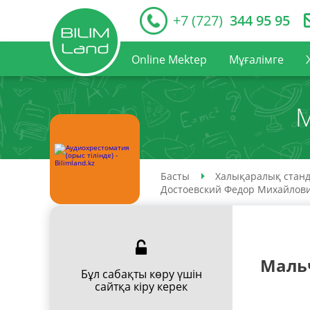
+7 (727)
344 95 95
Online Mektep
Мұғалімге
М
Басты
Халықаралық станд
Достоевский Федор Михайлов
Мальч
Бұл сабақты көру үшін
сайтқа кіру керек