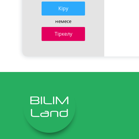
Кiру
немесе
Тіркелу