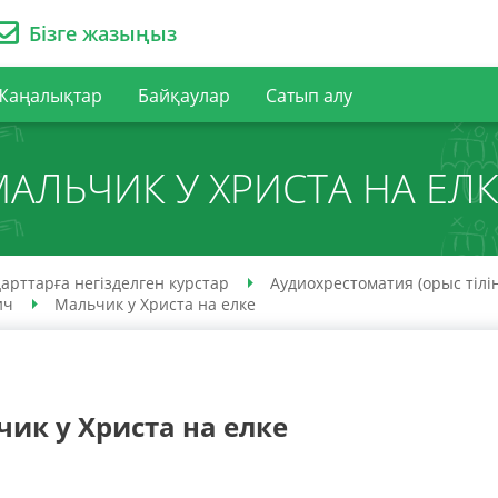
Бізге жазыңыз
Жаңалықтар
Байқаулар
Сатып алу
АЛЬЧИК У ХРИСТА НА ЕЛ
арттарға негізделген курстар
Аудио­хрестоматия (орыс тілі
ич
Мальчик у Христа на елке
ик у Христа на елке