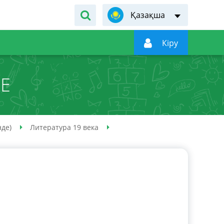
Қазақша

Кiру
КЕ
нде)
Литература 19 века