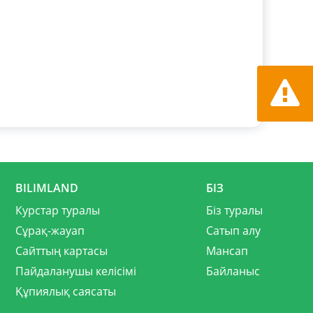
Қате ту
хабарла
BILIMLAND
БІЗ
Курстар туралы
Біз туралы
Сұрақ-жауап
Сатып алу
Сайттың картасы
Мансап
Пайдаланушы келісімі
Байланыс
Құпиялық саясаты