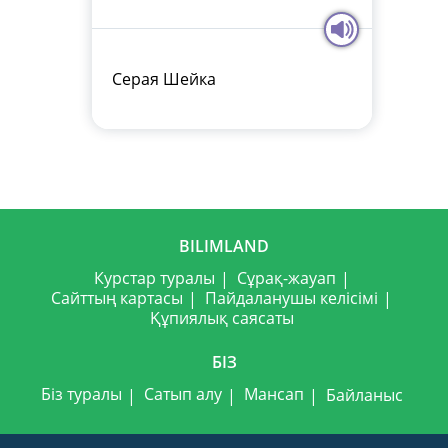
Серая Шейка
BILIMLAND
Курстар туралы
Сұрақ-жауап
Сайттың картасы
Пайдаланушы келісімі
Құпиялық саясаты
БІЗ
Біз туралы
Сатып алу
Мансап
Байланыс