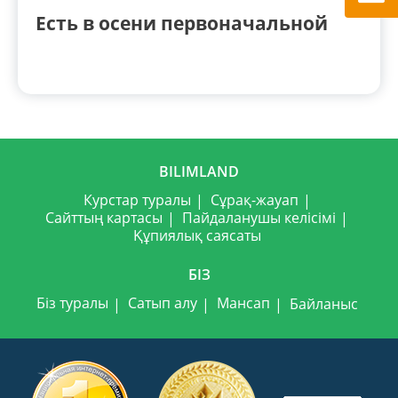
Есть в осени первоначальной
BILIMLAND
Курстар туралы
Сұрақ-жауап
Сайттың картасы
Пайдаланушы келісімі
Құпиялық саясаты
БІЗ
Біз туралы
Сатып алу
Мансап
Байланыс