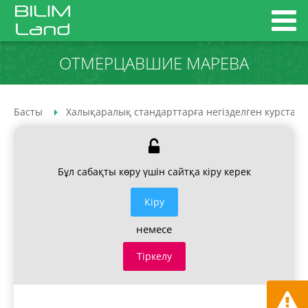
ОТМЕРЦАВШИЕ МАРЕВА
Басты
Халықаралық стандарттарға негізделген курстар
Бұл сабақты көру үшін сайтқа кіру керек
Кiру
немесе
Тіркелу