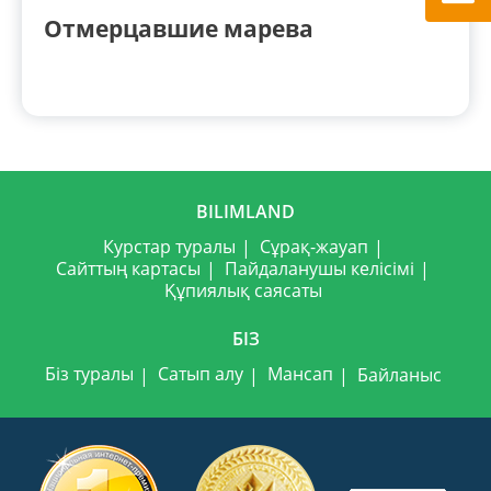
Отмерцавшие марева
BILIMLAND
Курстар туралы
Сұрақ-жауап
Сайттың картасы
Пайдаланушы келісімі
Құпиялық саясаты
БІЗ
Біз туралы
Сатып алу
Мансап
Байланыс