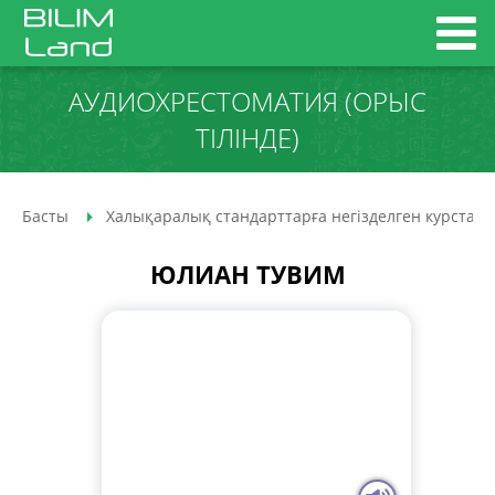
АУДИО­ХРЕСТОМАТИЯ (ОРЫС
ТІЛІНДЕ)
Басты
Халықаралық стандарттарға негізделген курстар
ЮЛИАН ТУВИМ