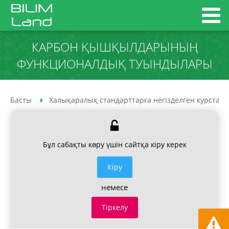
КАРБОН ҚЫШҚЫЛДАРЫНЫҢ
ФУНКЦИОНАЛДЫҚ ТУЫНДЫЛАРЫ
Басты
Халықаралық стандарттарға негізделген курстар
Бұл сабақты көру үшін сайтқа кіру керек
Кiру
немесе
Тіркелу