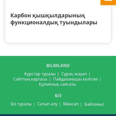
Карбон қышқылдарының
функционалдық туындылары
BILIMLAND
Курстар туралы
Сұрақ-жауап
Сайттың картасы
Пайдаланушы келісімі
Құпиялық саясаты
БІЗ
Біз туралы
Сатып алу
Мансап
Байланыс