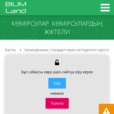
КӨМІРСУЛАР. КӨМІРСУЛАРДЫҢ
ЖІКТЕЛУІ
Басты
Халықаралық стандарттарға негізделген курстар
Бұл сабақты көру үшін сайтқа кіру керек
Кiру
немесе
Тіркелу