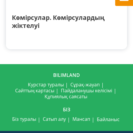
Көмірсулар. Көмірсулардың
жіктелуі
BILIMLAND
Курстар туралы
Сұрақ-жауап
Сайттың картасы
Пайдаланушы келісімі
Құпиялық саясаты
БІЗ
Біз туралы
Сатып алу
Мансап
Байланыс