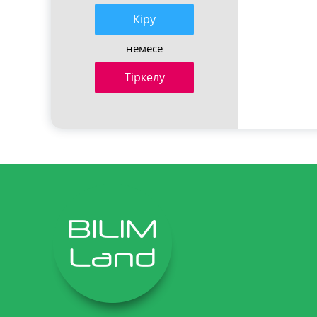
Кiру
немесе
Тіркелу