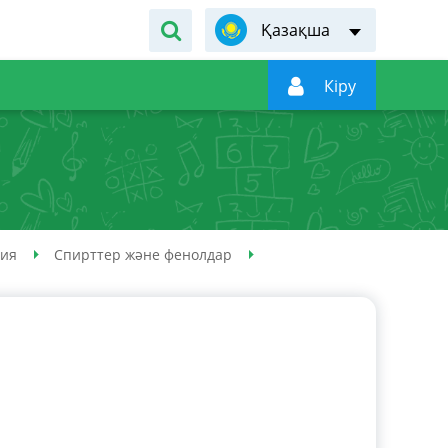
Қазақша

Кiру
мия
Спирттер және фенолдар