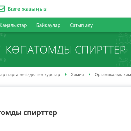
Бізге жазыңыз
Жаңалықтар
Байқаулар
Сатып алу
КӨПАТОМДЫ СПИРТТЕР
арттарға негізделген курстар
Химия
Органикалық хи
томды спирттер