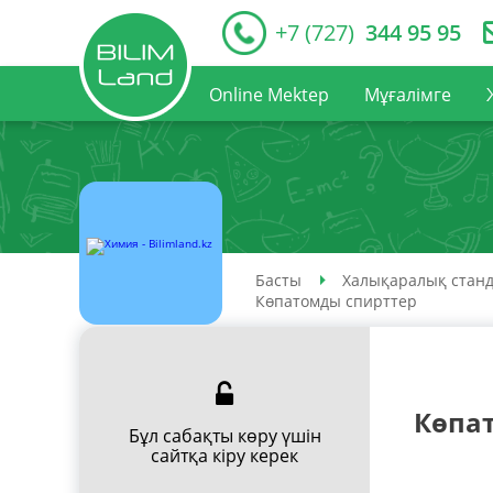
+7 (727)
344 95 95
Online Mektep
Мұғалімге
Басты
Халықаралық станд
Көпатомды спирттер
Көпа
Бұл сабақты көру үшін
сайтқа кіру керек