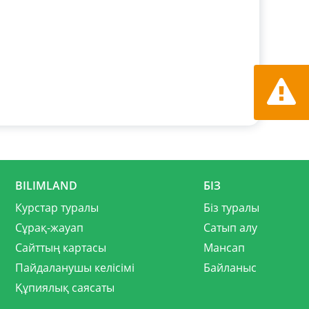
Қате ту
хабарла
BILIMLAND
БІЗ
Курстар туралы
Біз туралы
Сұрақ-жауап
Сатып алу
Сайттың картасы
Мансап
Пайдаланушы келісімі
Байланыс
Құпиялық саясаты