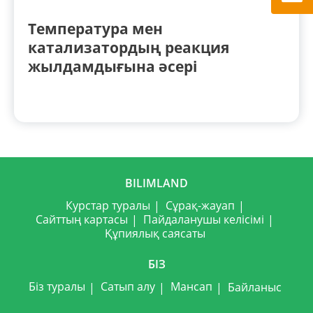
Температура мен
катализатордың реакция
жылдамдығына әсері
BILIMLAND
Курстар туралы
Сұрақ-жауап
Сайттың картасы
Пайдаланушы келісімі
Құпиялық саясаты
БІЗ
Біз туралы
Сатып алу
Мансап
Байланыс