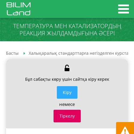
ТЕМПЕРАТУРА МЕН КАТАЛИЗАТОРДЫҢ
РЕАКЦИЯ ЖЫЛДАМДЫҒЫНА ӘСЕРІ
Басты
Халықаралық стандарттарға негізделген курстар
Бұл сабақты көру үшін сайтқа кіру керек
Кiру
немесе
Тіркелу