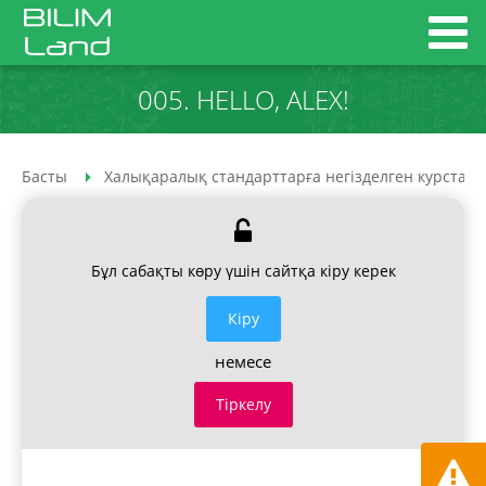
005. HELLO, ALEX!
Басты
Халықаралық стандарттарға негізделген курстар
Бұл сабақты көру үшін сайтқа кіру керек
Кiру
немесе
Тіркелу