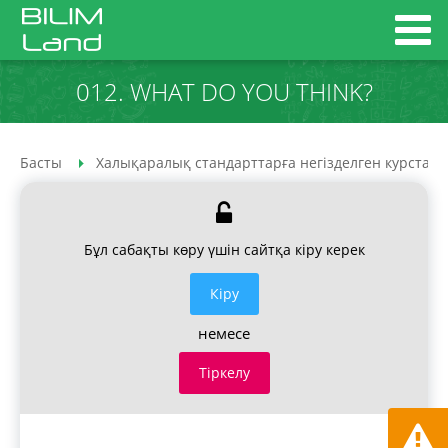
012. WHAT DO YOU THINK?
Басты
Халықаралық стандарттарға негізделген курстар
Бұл сабақты көру үшін сайтқа кіру керек
Кiру
немесе
Тіркелу