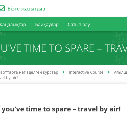
Бізге жазыңыз
Жаңалықтар
Байқаулар
Сатып алу
OU'VE TIME TO SPARE – TRAV
арттарға негізделген курстар
Interactive Course
Ағылш
vel by air!
f you've time to spare – travel by air!