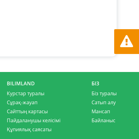
Қате ту
хабарла
BILIMLAND
БІЗ
Курстар туралы
Біз туралы
Сұрақ-жауап
Сатып алу
Сайттың картасы
Мансап
Пайдаланушы келісімі
Байланыс
Құпиялық саясаты