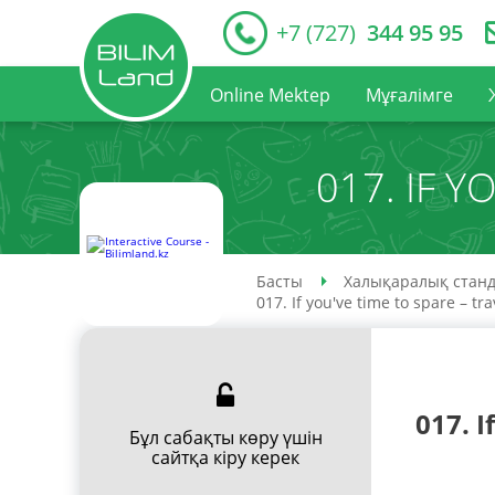
+7 (727)
344 95 95
Online Mektep
Мұғалімге
017. IF Y
Басты
Халықаралық станд
017. If you've time to spare – tra
017. I
Бұл сабақты көру үшін
сайтқа кіру керек