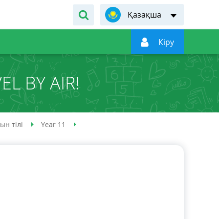
Қазақша

Кiру
EL BY AIR!
ын тілі
Year 11