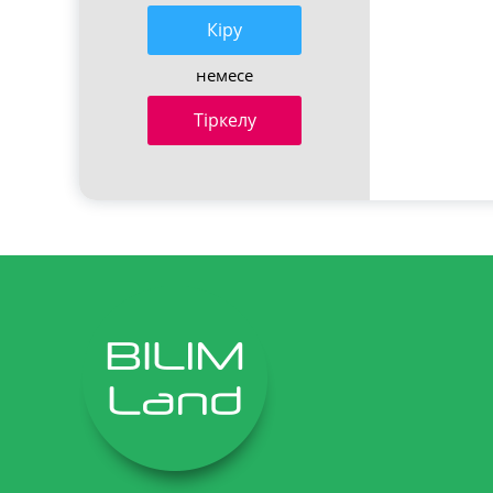
Кiру
немесе
Тіркелу