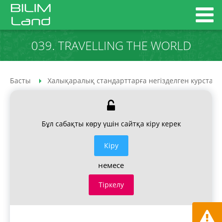
039. TRAVELLING THE WORLD
Басты
Халықаралық стандарттарға негізделген курстар
Бұл сабақты көру үшін сайтқа кіру керек
Кiру
немесе
Тіркелу