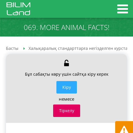
069. MORE ANIMAL FACTS!
Басты
Халықаралық стандарттарға негізделген курстар
Бұл сабақты көру үшін сайтқа кіру керек
Кiру
немесе
Тіркелу