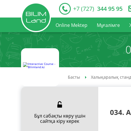
+7 (727)
344 95 95
Online Mektep
Мұғалімге
0
Басты
Халықаралық станд
034. A
Бұл сабақты көру үшін
сайтқа кіру керек