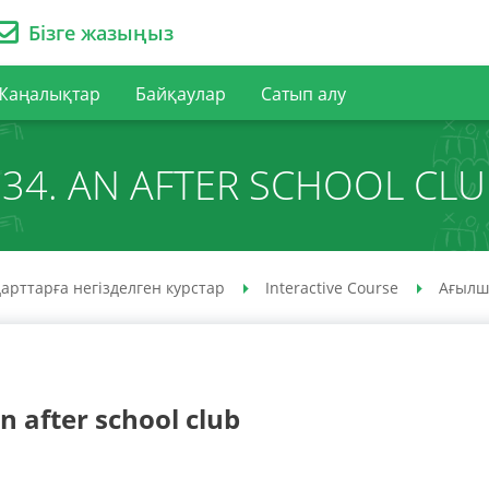
Бізге жазыңыз
Жаңалықтар
Байқаулар
Сатып алу
34. AN AFTER SCHOOL CL
арттарға негізделген курстар
Interactive Course
Ағылш
n after school club