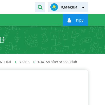
Қазақша

Кiру
UB
ын тілі
Year 8
034. An after school club