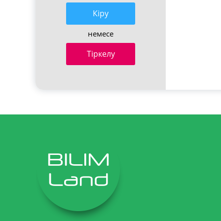
Кiру
немесе
Тіркелу