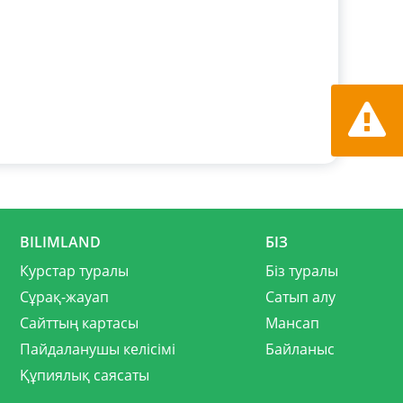
Қате ту
хабарла
BILIMLAND
БІЗ
Курстар туралы
Біз туралы
Сұрақ-жауап
Сатып алу
Сайттың картасы
Мансап
Пайдаланушы келісімі
Байланыс
Құпиялық саясаты