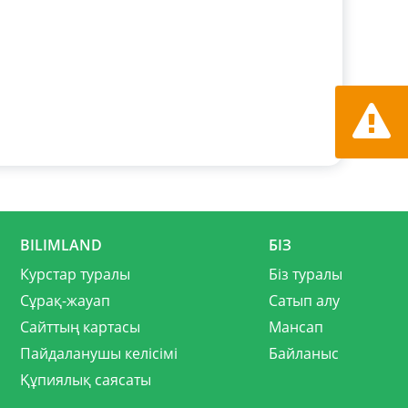
Қате ту
хабарла
BILIMLAND
БІЗ
Курстар туралы
Біз туралы
Сұрақ-жауап
Сатып алу
Сайттың картасы
Мансап
Пайдаланушы келісімі
Байланыс
Құпиялық саясаты