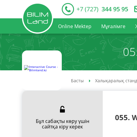
+7 (727)
344 95 95
Online Mektep
Мұғалімге
05
Басты
Халықаралық станд
055. 
Бұл сабақты көру үшін
сайтқа кіру керек