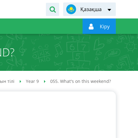
Қазақша

Кiру
ND?
ын тілі
Year 9
055. What's on this weekend?