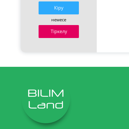
Кiру
немесе
Тіркелу