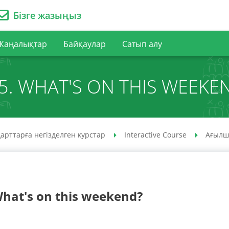
Бізге жазыңыз
Жаңалықтар
Байқаулар
Сатып алу
5. WHAT'S ON THIS WEEKE
арттарға негізделген курстар
Interactive Course
Ағылш
What's on this weekend?