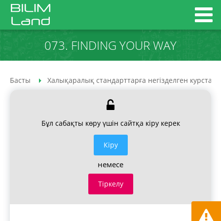
073. FINDING YOUR WAY
Басты
Халықаралық стандарттарға негізделген курстар
Бұл сабақты көру үшін сайтқа кіру керек
Кiру
немесе
Тіркелу