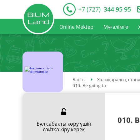
+7 (727)
344 95 95
Online Mektep
Мұғалімге
Басты
Халықаралық станд
010. Be going to
010. B
Бұл сабақты көру үшін
сайтқа кіру керек