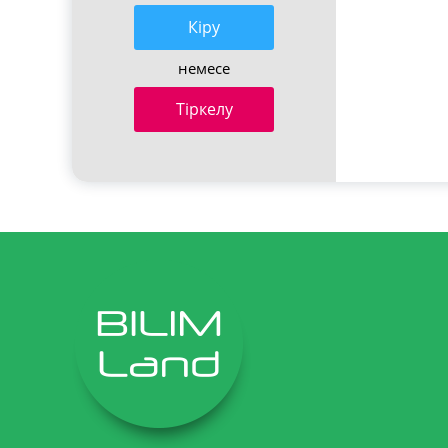
Кiру
немесе
Тіркелу