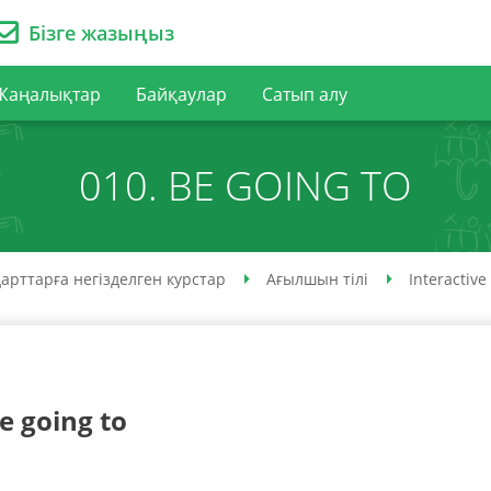
Бізге жазыңыз
Жаңалықтар
Байқаулар
Сатып алу
010. BE GOING TO
арттарға негізделген курстар
Ағылшын тілі
Interactive
e going to