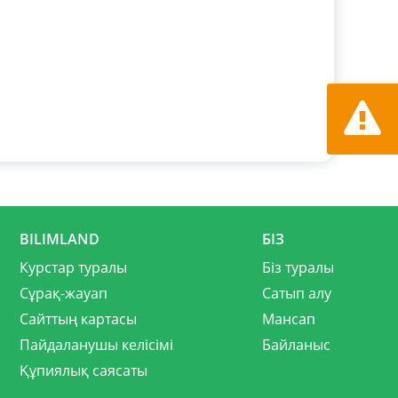
Қате ту
хабарла
BILIMLAND
БІЗ
Курстар туралы
Біз туралы
Сұрақ-жауап
Сатып алу
Сайттың картасы
Мансап
Пайдаланушы келісімі
Байланыс
Құпиялық саясаты