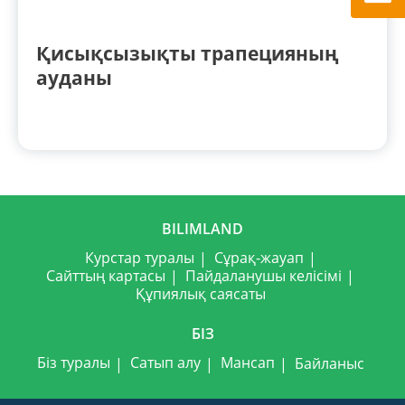
Қисықсызықты трапецияның
ауданы
BILIMLAND
Курстар туралы
Сұрақ-жауап
Сайттың картасы
Пайдаланушы келісімі
Құпиялық саясаты
БІЗ
Біз туралы
Сатып алу
Мансап
Байланыс