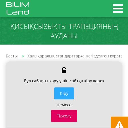
ҚИСЫҚСЫЗЫҚТЫ ТРАПЕЦИЯНЫҢ
АУДАНЫ
Басты
Халықаралық стандарттарға негізделген курстар
Бұл сабақты көру үшін сайтқа кіру керек
Кiру
немесе
Тіркелу