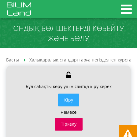
ОНДЫҚ БӨЛШЕКТЕРДІ КӨБЕЙТУ
ЖӘНЕ БӨЛУ
Басты
Халықаралық стандарттарға негізделген курстар
Бұл сабақты көру үшін сайтқа кіру керек
Кiру
немесе
Тіркелу