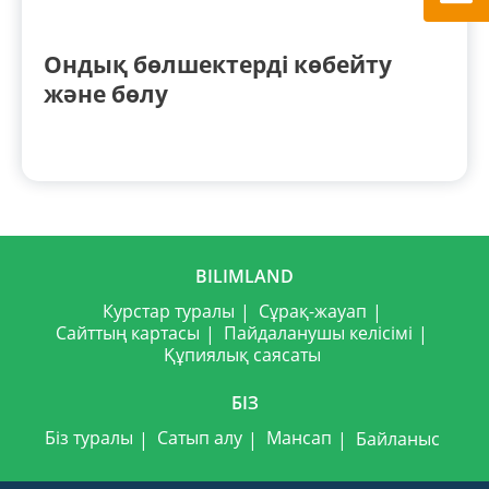
Ондық бөлшектерді көбейту
және бөлу
BILIMLAND
Курстар туралы
Сұрақ-жауап
Сайттың картасы
Пайдаланушы келісімі
Құпиялық саясаты
БІЗ
Біз туралы
Сатып алу
Мансап
Байланыс