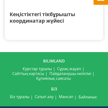
Кеңістіктегі тікбұрышты
координатар жүйесі
BILIMLAND
Курстар туралы
Сұрақ-жауап
Сайттың картасы
Пайдаланушы келісімі
Құпиялық саясаты
БІЗ
Біз туралы
Сатып алу
Мансап
Байланыс