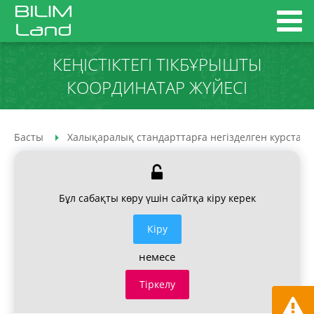
КЕҢІСТІКТЕГІ ТІКБҰРЫШТЫ
КООРДИНАТАР ЖҮЙЕСІ
Басты
Халықаралық стандарттарға негізделген курстар
Бұл сабақты көру үшін сайтқа кіру керек
Кiру
немесе
Тіркелу