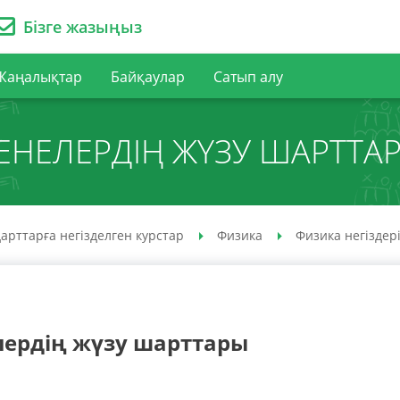
Бізге жазыңыз
Жаңалықтар
Байқаулар
Сатып алу
ЕНЕЛЕРДІҢ ЖҮЗУ ШАРТТА
арттарға негізделген курстар
Физика
Физика негіздер
лердің жүзу шарттары