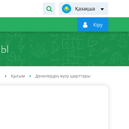
Қазақша

Кiру
РЫ
і
Қысым
Денелердің жүзу шарттары