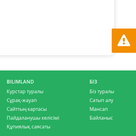
Қате ту
хабарла
BILIMLAND
БІЗ
Курстар туралы
Біз туралы
Сұрақ-жауап
Сатып алу
Сайттың картасы
Мансап
Пайдаланушы келісімі
Байланыс
Құпиялық саясаты