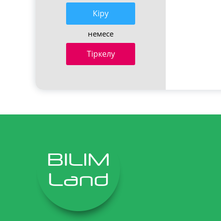
Кiру
немесе
Тіркелу