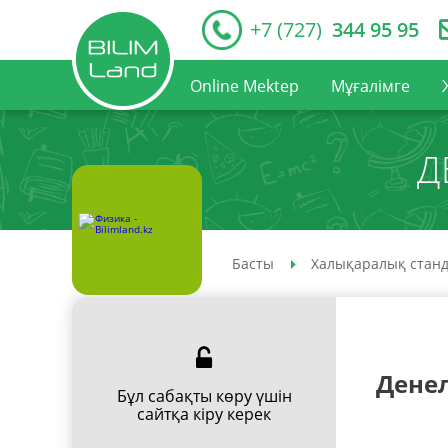
+7 (727)
344 95 95
Online Mektep
Мұғалімге
Д
Басты
Халықаралық станд
Дене
Бұл сабақты көру үшін
сайтқа кіру керек