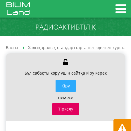
РАДИОАКТИВТІЛІК
Басты
Халықаралық стандарттарға негізделген курстар
Бұл сабақты көру үшін сайтқа кіру керек
Кiру
немесе
Тіркелу