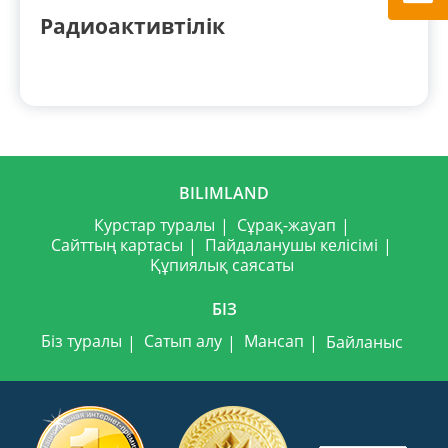
Радиоактивтілік
BILIMLAND
Курстар туралы
Сұрақ-жауап
Сайттың картасы
Пайдаланушы келісімі
Құпиялық саясаты
БІЗ
Біз туралы
Сатып алу
Мансап
Байланыс