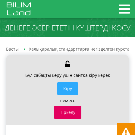
ДЕНЕГЕ ӘСЕР ЕТЕТІН КҮШТЕРДІ ҚОСУ
Басты
Халықаралық стандарттарға негізделген курстар
Бұл сабақты көру үшін сайтқа кіру керек
Кiру
немесе
Тіркелу