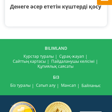
Денеге әсер ететін күштерді қосу
BILIMLAND
Курстар туралы
Сұрақ-жауап
Сайттың картасы
Пайдаланушы келісімі
Құпиялық саясаты
БІЗ
Біз туралы
Сатып алу
Мансап
Байланыс