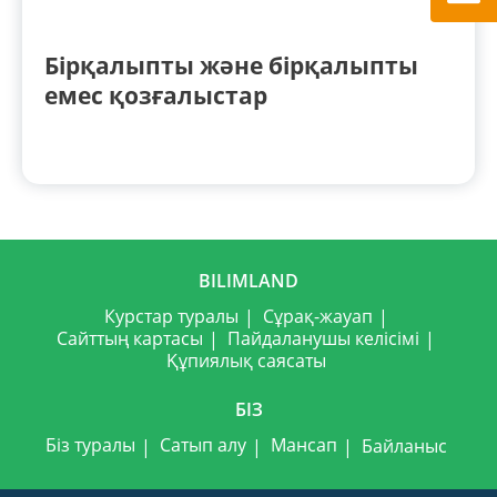
Бірқалыпты және бірқалыпты
емес қозғалыстар
BILIMLAND
Курстар туралы
Сұрақ-жауап
Сайттың картасы
Пайдаланушы келісімі
Құпиялық саясаты
БІЗ
Біз туралы
Сатып алу
Мансап
Байланыс