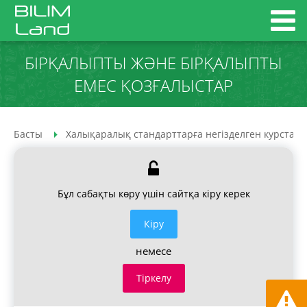
БІРҚАЛЫПТЫ ЖӘНЕ БІРҚАЛЫПТЫ
ЕМЕС ҚОЗҒАЛЫСТАР
Басты
Халықаралық стандарттарға негізделген курстар
Бұл сабақты көру үшін сайтқа кіру керек
Кiру
немесе
Тіркелу