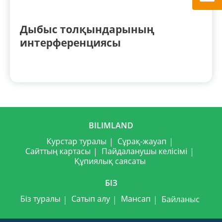
Дыбыс толқындарының
интерференциясы
BILIMLAND
Курстар туралы
Сұрақ-жауап
Сайттың картасы
Пайдаланушы келісімі
Құпиялық саясаты
БІЗ
Біз туралы
Сатып алу
Мансап
Байланыс