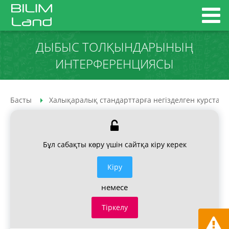
ДЫБЫС ТОЛҚЫНДАРЫНЫҢ
ИНТЕРФЕРЕНЦИЯСЫ
Басты
Халықаралық стандарттарға негізделген курстар
Бұл сабақты көру үшін сайтқа кіру керек
Кiру
немесе
Тіркелу