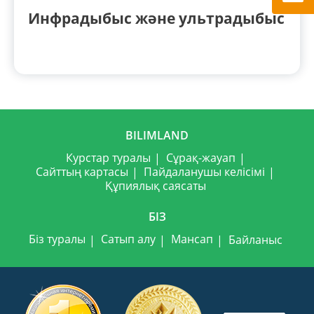
Инфрадыбыс және ультрадыбыс
BILIMLAND
Курстар туралы
Сұрақ-жауап
Сайттың картасы
Пайдаланушы келісімі
Құпиялық саясаты
БІЗ
Біз туралы
Сатып алу
Мансап
Байланыс