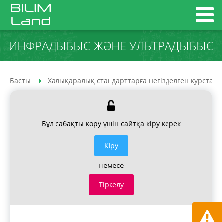
ИНФРАДЫБЫС ЖӘНЕ УЛЬТРАДЫБЫС
Басты
Халықаралық стандарттарға негізделген курстар
Бұл сабақты көру үшін сайтқа кіру керек
Кiру
немесе
Тіркелу