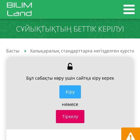
СҰЙЫҚТЫҚТЫҢ БЕТТІК КЕРІЛУІ
Басты
Халықаралық стандарттарға негізделген курстар
Бұл сабақты көру үшін сайтқа кіру керек
Кiру
немесе
Тіркелу