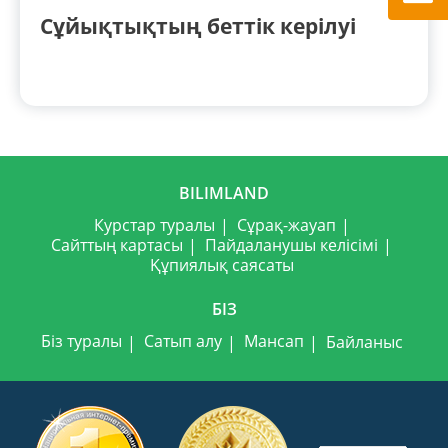
Сұйықтықтың беттік керілуі
BILIMLAND
Курстар туралы
Сұрақ-жауап
Сайттың картасы
Пайдаланушы келісімі
Құпиялық саясаты
БІЗ
Біз туралы
Сатып алу
Мансап
Байланыс