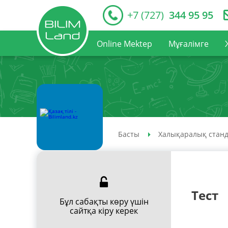
+7 (727)
344 95 95
Online Mektep
Мұғалімге
Басты
Халықаралық станд
Тест
Бұл сабақты көру үшін
сайтқа кіру керек