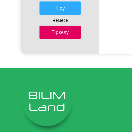
Кiру
немесе
Тіркелу