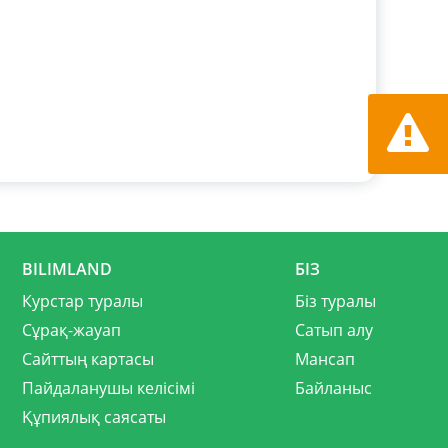
Қате ту
хабарла
BILIMLAND
БІЗ
Курстар туралы
Біз туралы
Сұрақ-жауап
Сатып алу
Сайттың картасы
Мансап
Пайдаланушы келісімі
Байланыс
Құпиялық саясаты