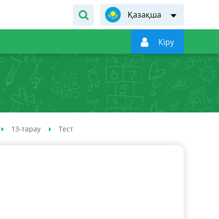
Қазақша

Кiру
13-тарау
Тест