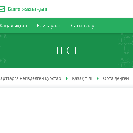
Бізге жазыңыз
Жаңалықтар
Байқаулар
Сатып алу
ТЕСТ
арттарға негізделген курстар
Қазақ тілі
Орта деңгей