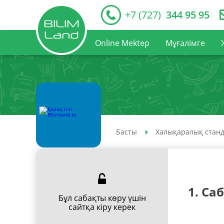
+7 (727)
344 95 95
Online Mektep
Мұғалімге
Басты
Халықаралық станд
1. Са
Бұл сабақты көру үшін
сайтқа кіру керек