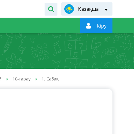
Қазақша

Кiру
й
10-тарау
1. Сабақ