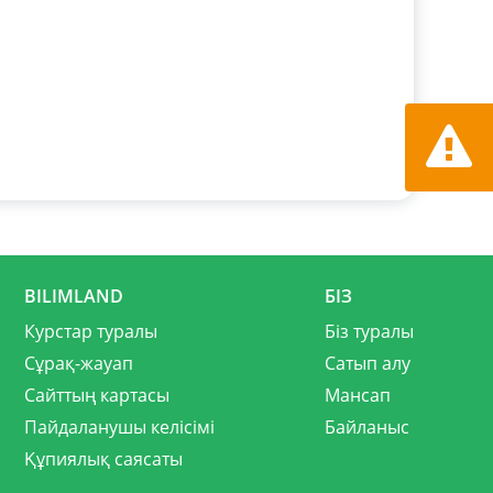
Қате ту
хабарла
BILIMLAND
БІЗ
Курстар туралы
Біз туралы
Сұрақ-жауап
Сатып алу
Сайттың картасы
Мансап
Пайдаланушы келісімі
Байланыс
Құпиялық саясаты