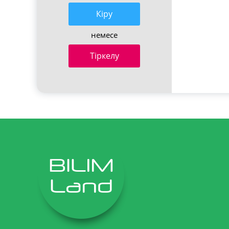
Кiру
немесе
Тіркелу