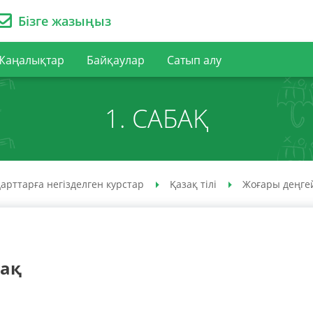
Бізге жазыңыз
Жаңалықтар
Байқаулар
Сатып алу
1. САБАҚ
арттарға негізделген курстар
Қазақ тілі
Жоғары деңге
бақ