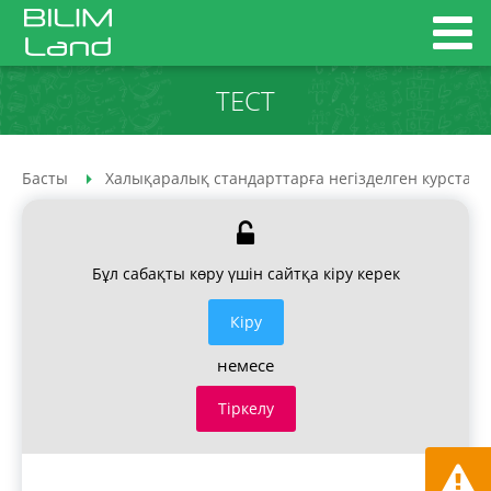
ТЕСТ
Басты
Халықаралық стандарттарға негізделген курстар
Бұл сабақты көру үшін сайтқа кіру керек
Кiру
немесе
Тіркелу