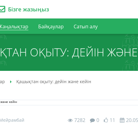
Бізге жазыңыз
Жаңалықтар
Байқаулар
Сатып алу
ТАН ОҚЫТУ: ДЕЙІН ЖӘНЕ
ар
Қашықтан оқыту: дейін және кейін
7282
0
11
20.0
 Мейрамбай