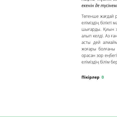
екенін де түсіне
Төтенше жағдай р
еліміздің білікті
шығарды. Қиын ж
алып келді. Аз ғ
асты дей алмайм
жоғары болғаны 
орасан зор еңбег
еліміздің білім б
Пікірлер
0