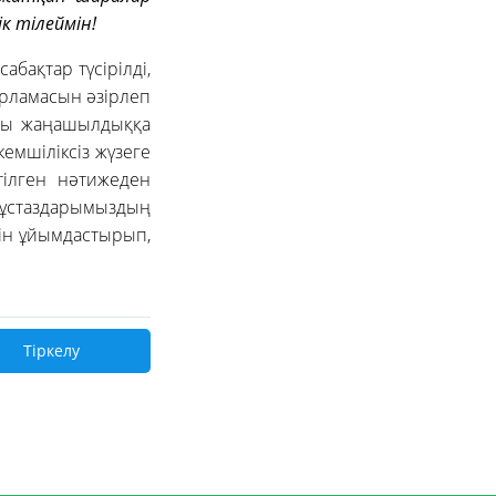
к тілеймін!
бақтар түсірілді,
арламасын әзірлеп
ағы жаңашылдыққа
емшіліксіз жүзеге
тілген нәтижеден
 ұстаздарымыздың
сін ұйымдастырып,
Тіркелу