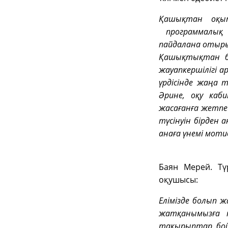
Қашықтан оқыт
программалық б
пайдалана отырып
Қашықтықтан бі
жауапкершілігі 
үрдісінде жаңа 
Әрине, оқу каби
жасағанға жетпе
түсінуін бірден
анаға үнемі мот
Баян Мерей. Тү
оқушысы:
Елімізде болып 
жатқанымызға қ
тақырыптар бой