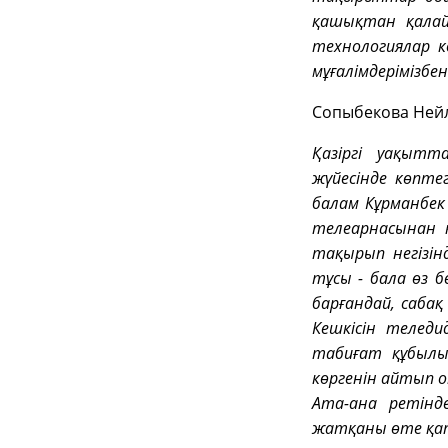
қашықтан қалай
технологиялар к
мұғалімдерімізбе
Сопыбекова Нейля
Қазіргі уақыт
жүйесінде көпте
балам Кұрманбек
телеарнасынан к
тақырып негізі
тұсы - бала өз б
барғандай, саба
Кешкісін телед
табиғат құбылы
көргенін айтып о
Ата-ана ретінд
жатқаны өте қа