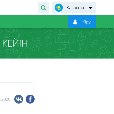
Қазақша

Кiру
 КЕЙІН
5.2020