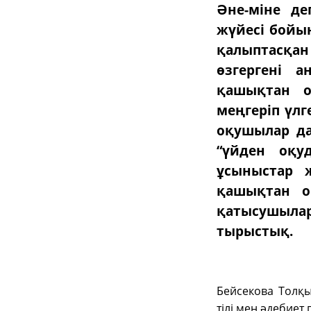
Әне-міне д
жүйесі бойы
қалыптасқан
өзгергені а
қашықтан о
меңгеріп үлг
оқушылар да
“үйден оқу
ұсыныстар ж
қашықтан о
қатысушыла
тырыстық.
Бейсекова Толқы
тілі мен әдебиет 