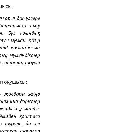
ушысы:
н орындап үлгере
 байланысқа шығу
ін. Бұл қиындық
уы мүмкін. Қазір
land қосымшасын
ық мүмкіндіктер
ы сайттан тауып
ып оқушысы:
ру жолдары жаңа
бойынша дәрістер
індігін ұсынады.
бімізбен қоштаса
з туралы да әлі
п жатқан шаралар