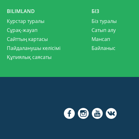
BILIMLAND
БІЗ
Курстар туралы
Біз туралы
Сұрақ-жауап
Сатып алу
Сайттың картасы
Мансап
Пайдаланушы келісімі
Байланыс
Құпиялық саясаты