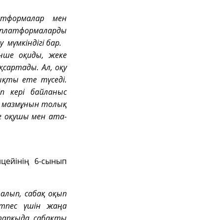
атформалар мен
 платформаларды
у мүмкіндігі бар.
нше оқиды, жеке
сартады. Ал, оқу
ықты ете түседі.
іп кері байланыс
қ мазмұнын толық
е оқушы мен ата-
цейінің 6-сынып
алып, сабақ оқып
етпес үшін жаңа
тапқыда сабақты