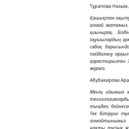
Тұрапова Назым,
Қашықтан оқыту 
алмай жатамыз. 
қиынырақ. Бізд
оқушылардың әрқ
сабақ барысынд
пайдалану арқы
қарастырылған.
жүрміз.
Абубакирова Ара
Менің ойымша қ
технологияларды
тыңдап, бейнеса
Тек бітіруші тү
алмайтынымыз ө
нақты түсінік ж