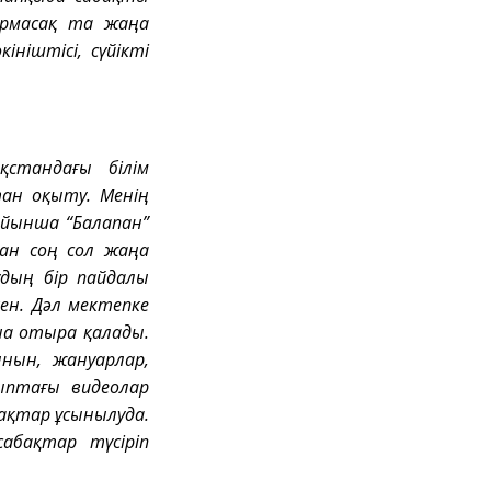
армасақ та жаңа
ніштісі, сүйікті
стандағы білім
тан оқыту. Менің
ойынша “Балапан”
дан соң сол жаңа
дың бір пайдалы
кен. Дәл мектепке
на отыра қалады.
нын, жануарлар,
ыптағы видеолар
бақтар ұсынылуда.
абақтар түсіріп