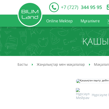
+7 (727)
344 95 95
Online Mektep
Мұғалімге
ҚАШЫҚ
Басты
Жаңалықтар мен мақалалар
Мақалал
Нұрсәуле