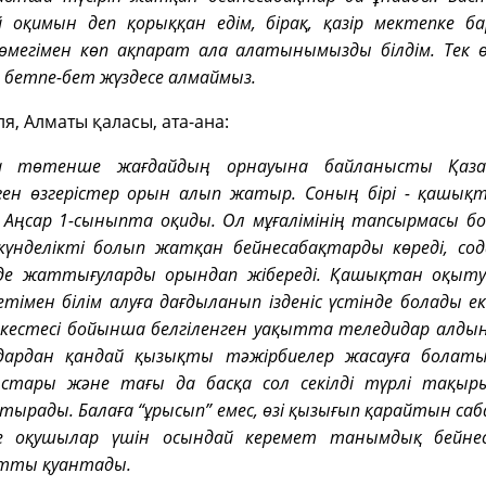
 оқимын деп қорыққан едім, бірақ, қазір мектепке б
өмегімен көп ақпарат ала алатынымызды білдім. Тек өкі
н бетпе-бет жүздесе алмаймыз.
, Алматы қаласы, ата-ана:
та төтенше жағдайдың орнауына байланысты Қазақ
ген өзгерістер орын алып жатыр. Соның бірі - қашық
 Аңсар 1-сыныпта оқиды. Ол мұғалімінің тапсырмасы б
үнделікті болып жатқан бейнесабақтарды көреді, со
нде жаттығуларды орындап жібереді. Қашықтан оқыту
етімен білім алуға дағдыланып ізденіс үстінде болады е
қ кестесі бойынша белгіленген уақытта теледидар алды
идардан қандай қызықты тәжірбиелер жасауға болаты
стары және тағы да басқа сол секілді түрлі тақыр
тырады. Балаға “ұрысып” емес, өзі қызығып қарайтын са
е оқушылар үшін осындай керемет танымдық бейнес
тты қуантады.