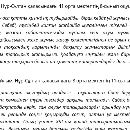
 Нұр-Сұлтан қаласындағы 41 орта мектептің 8-сынып оқ
аса қатты қиындық тудырмайды, бірақ кейде үй жұмысы
Себебі, түсінбей қалған жағдайда мұғаліммен тікелей
ің жазған хабарламамызды мұғалім кеш оқуы мүмк
айсысымен жеке жұмыс жасау қажеттілігінен де орын ал
а тоқсандық қорытынды бақылау жұмыстарын Bilim
лы тапсырып жатырмыз. Қолдануға ыңғайлы және барл
 Жаңа тақырып бойынша қажетті материалдарды да ос
йлым, Нұр-Сұлтан қаласындағы 8 орта мектептің 11-сын
ашықтан оқытудың пайдасы - оқушыларға білім бе
ң көмегімен түрлі тәсілдер арқылы толығады. Сабақ 
бақтарды көріп, сан алуан тапсырмаларды орындау мүмк
лек ретінде соңғы қоңырауды соғып, алтын ұя мекте
кінішті. Оның үстіне ҰБТ-ны қалай тапсыратынымы
оқ. Дегенмен, мұның барлығы қауіпсіздік үшін жасалы