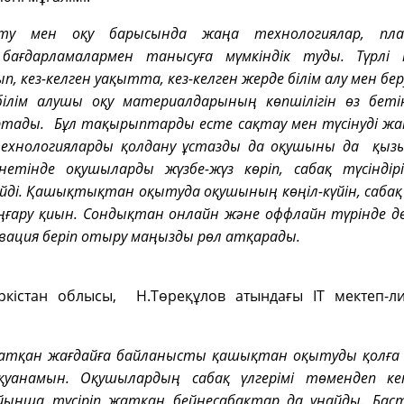
у мен оқу барысында жаңа технологиялар, пл
ағдарламалармен танысуға мүмкіндік туды. Түрлі
, кез-келген уақытта, кез-келген жерде білім алу мен бер
лім алушы оқу материалдарының көпшілігін өз беті
артады. Бұл тақырыптарды есте сақтау мен түсінуді жақ
технологияларды қолдану ұстазды да оқушыны да қыз
нетінде оқушыларды жүзбе-жүз көріп, сабақ түсіндір
йді. Қашықтықтан оқытуда оқушының көңіл-күйін, саба
 аңғару қиын. Сондықтан онлайн және оффлайн түрінде д
ивация беріп отыру маңызды рөл атқарады.
ркістан облысы, Н.Төреқұлов атындағы ІТ мектеп-ли
жатқан жағдайға байланысты қашықтан оқытуды қолға 
уанамын. Оқушылардың сабақ үлгерімі төмендеп к
ынша түсіріп жатқан бейнесабақтар да ұнайды. Бас