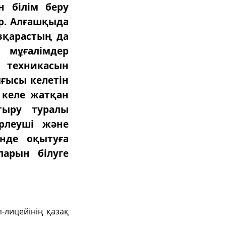
 білім беру
р. Алғашқыда
зқарастың да
, мұғалімдер
 техникасын
ығысы келетін
 келе жатқан
тыру туралы
ірлеуші және
нде оқытуға
арын білуге
-лицейінің қазақ