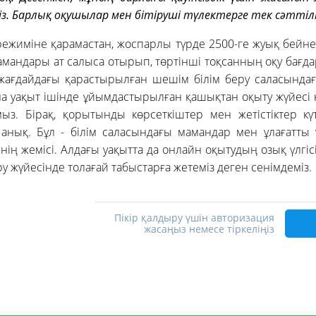
міз. Барлық оқушылар мен бітіруші түлектерге тек сәттілі
ежиміне қарамастан, жоспарлы түрде 2500-ге жуық бейнеса
 мамандары ат салыса отырып, төртінші тоқсанның оқу бағд
ағдайдағы қарастырылған шешім білім беру саласынд
ана уақыт ішінде ұйымдастырылған қашықтан оқыту жүйесі к
ыз. Бірақ, қорытынды көрсеткіштер мен жетістіктер кү
анық. Бұл - білім саласындағы мамандар мен ұлағатты
інің жемісі. Алдағы уақытта да онлайн оқытудың озық үлгі
еру жүйесінде толағай табыстарға жетеміз деген сенімдеміз.
Пікір қалдыру үшін авторизация
жасаңыз немесе тіркеліңіз