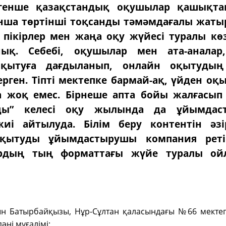
егенше қазақстандық оқушылар қашықтан
нша төртінші тоқсанды тәмәмдағалы жаты
 пікірлер мен жаңа оқу жүйесі туралы кө
нық. Себебі, оқушылар мен ата-аналар
қытуға дағдыланып, онлайн оқытудың
ерген. Тіпті мектепке бармай-ақ, үйден оқ
 жоқ емес. Бірнеше апта бойы жалғасып
ды” келесі оқу жылында да ұйымдас
иі айтылуда. Білім беру контентін әз
қытуды ұйымдастырушы компания реті
рдың тың форматтағы жүйе туралы ойл
н Батырбайқызы, Нұр-Сұлтан қаласындағы №66 мектеп
пәні мұғалімі: