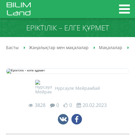
ЕРІКТІЛІК – ЕЛГЕ ҚҰРМЕТ
Басты
Жаңалықтар мен мақалалар
Мақалалар
Е
Нурсауле Мейрамбай
3828
0
0
20.02.2023