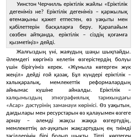
Уинстон Черчилль еріктілік жайлы «Еріктілік
дегеніміз не? Еріктілік дегеніміз – қаржылық
өтемақыны қажет етпестен, өз уақыты мен
қабілеттерін басқаларға беру. Қарапайым
сөзбен айтқанда, еріктілік – сіздің қоғамға
қызметіңіз» дейді.
Жалғыздың үні, жаяудың шаңы шықпайды.
Әлемдегі көргіміз келетін өзгерістердің болуы
үшін бірігуіміз керек. «Жұмыла көтерген жүк
жеңіл» дейді ғой қазақ. Бұл күндері еріктілік –
халықаралық, мемлекеттік реформалардың
айнымас күшіне айналды. Еріктілік –
халқымыздың этнографиялық тарихындағы
«Асар» дәстүрінің заманауи көрінісі.
Өз уақытын,
дағдылары мен ресурстарын өз қалауымен өзгеге
арнау – әлемді жақсы жаққа өзгертудің,
мемлекеттің әл-ауқатын жақсартудың ең тиімді
тәсілдерінің бірі болып шықты. Тіпті, көптеген