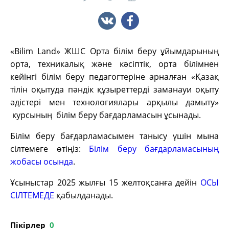
«Bilim Land» ЖШС Орта білім беру ұйымдарының
орта, техникалық және кәсіптік, орта білімнен
кейінгі білім беру педагогтеріне арналған «Қазақ
тілін оқытуда пәндік құзыреттерді заманауи оқыту
әдістері мен технологиялары арқылы дамыту»
курсының білім беру бағдарламасын ұсынады.
Білім беру бағдарламасымен танысу үшін мына
сілтемеге өтіңіз:
Білім беру бағдарламасының
жобасы осында
.
Ұсыныстар 2025 жылғы 15 желтоқсанға дейін
ОСЫ
СІЛТЕМЕДЕ
қабылданады.
Пікірлер
0