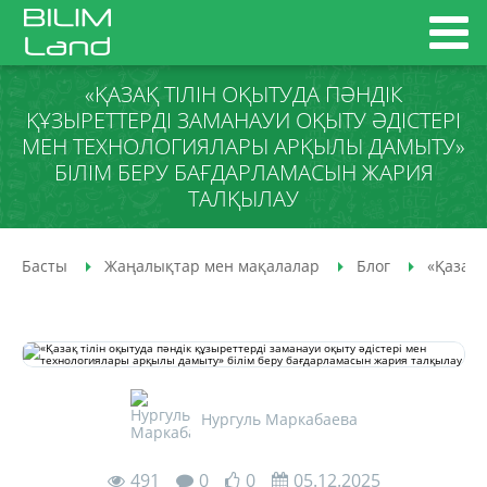
«ҚАЗАҚ ТІЛІН ОҚЫТУДА ПӘНДІК
ҚҰЗЫРЕТТЕРДІ ЗАМАНАУИ ОҚЫТУ ӘДІСТЕРІ
МЕН ТЕХНОЛОГИЯЛАРЫ АРҚЫЛЫ ДАМЫТУ»
БІЛІМ БЕРУ БАҒДАРЛАМАСЫН ЖАРИЯ
ТАЛҚЫЛАУ
Басты
Жаңалықтар мен мақалалар
Блог
«Қазақ 
Нургуль Маркабаева
491
0
0
05.12.2025